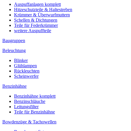
Auspuffanlagen komplett
Hitzeschutzteile & Haltestreben
Krümmer & Überwurfmuttern
Schellen & Dichtungen
Teile für Federkrümmer
weitere Auspuffteile
Baugruppen
Beleuchtung
Blinker
Glühlampen
Rückleuchten
Scheinwerfer
Benzinhähne
Benzinhähne komplett
Benzinschläuche
Leitungsfilter
Teile für Benzinhähne
Bowdenzüge & Tachowellen