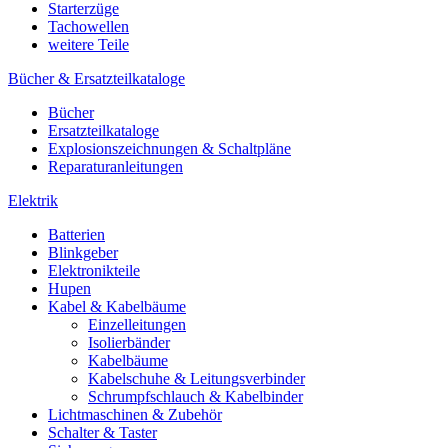
Starterzüge
Tachowellen
weitere Teile
Bücher & Ersatzteilkataloge
Bücher
Ersatzteilkataloge
Explosionszeichnungen & Schaltpläne
Reparaturanleitungen
Elektrik
Batterien
Blinkgeber
Elektronikteile
Hupen
Kabel & Kabelbäume
Einzelleitungen
Isolierbänder
Kabelbäume
Kabelschuhe & Leitungsverbinder
Schrumpfschlauch & Kabelbinder
Lichtmaschinen & Zubehör
Schalter & Taster