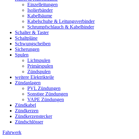
Einzelleitungen
Isolierbänder
Kabelbäume
Kabelschuhe & Leitungsverbinder
Schrumpfschlauch & Kabelbinder
Schalter & Taster
Schaltpläne
Schwungscheiben
Sicherungen
Spulen
Lichtspulen
Primärspulen
Zündspulen
weitere Elektrikteile
Zündanlagen
PVL Zündungen
Sonstige Zündungen
VAPE Zündungen
Zündkabel
Zündkerzen
Zündkerzenstecker
Zündschlösser
Fahrwerk