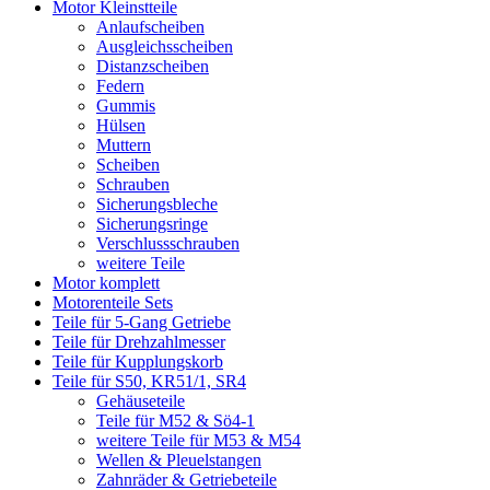
Motor Kleinstteile
Anlaufscheiben
Ausgleichsscheiben
Distanzscheiben
Federn
Gummis
Hülsen
Muttern
Scheiben
Schrauben
Sicherungsbleche
Sicherungsringe
Verschlussschrauben
weitere Teile
Motor komplett
Motorenteile Sets
Teile für 5-Gang Getriebe
Teile für Drehzahlmesser
Teile für Kupplungskorb
Teile für S50, KR51/1, SR4
Gehäuseteile
Teile für M52 & Sö4-1
weitere Teile für M53 & M54
Wellen & Pleuelstangen
Zahnräder & Getriebeteile