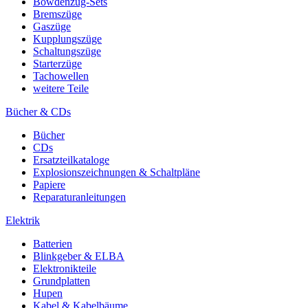
Bowdenzug-Sets
Bremszüge
Gaszüge
Kupplungszüge
Schaltungszüge
Starterzüge
Tachowellen
weitere Teile
Bücher & CDs
Bücher
CDs
Ersatzteilkataloge
Explosionszeichnungen & Schaltpläne
Papiere
Reparaturanleitungen
Elektrik
Batterien
Blinkgeber & ELBA
Elektronikteile
Grundplatten
Hupen
Kabel & Kabelbäume