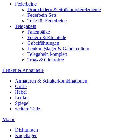
Federbeine
Druckfedern & Stoßdämpferelemente
Federbein-Sets
Teile für Federbeine
Telegabeln
Faltenbälge
Federn & Kleinteile
Gabelführungen
Lenkungslager & Gabelmuttern
Telegabeln komplett
Trag- & Gleitrohre
Lenker & Anbauteile
Armaturen & Schalterkombinationen
Griffe
Hebel
Lenker
Spiegel
weitere Teile
Motor
Dichtungen
Kugellager