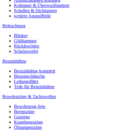
Auspuffanlagen komplett
Krümmer & Überwurfmuttern
Schellen & Dichtungen
weitere Auspuffteile
Beleuchtung
Blinker
Glühlampen
Rückleuchten
Scheinwerfer
Benzinhähne
Benzinhähne komplett
Benzinschläuche
Leitungsfilter
Teile für Benzinhähne
Bowdenzüge & Tachowellen
Bowdenzug-Sets
Bremszüge
Gaszüge
Kupplungszüge
Ölpumpenzüge