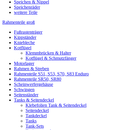
Speichen & Nippel
Speichenräder
weitere Teile
Rahmenteile groß
Fußrastenträger
Kippständer
Kniebleche
Kotflügel
Klemmbrücken & Halter
Kotflügel & Schmutzfänger
Motorlager
Rahmen & Streben
Rahmenteile S51, S53, S70, S83 Enduro
Rahmenteile SR50, SR80
Scheinwerfergehäuse
Schwingen
Seitenständer
Tanks & Seitendeckel
Klebefolien Tank & Seitendeckel
Seitendeckel
Tankdeckel
Tanks
Tank-Sets