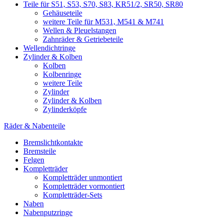
Teile für S51, S53, S70, S83, KR51/2, SR50, SR80
Gehäuseteile
weitere Teile für M531, M541 & M741
Wellen & Pleuelstangen
Zahnräder & Getriebeteile
Wellendichtringe
Zylinder & Kolben
Kolben
Kolbenringe
weitere Teile
Zylinder
Zylinder & Kolben
Zylinderköpfe
Räder & Nabenteile
Bremslichtkontakte
Bremsteile
Felgen
Kompletträder
Kompletträder unmontiert
Kompletträder vormontiert
Kompletträder-Sets
Naben
Nabenputzringe