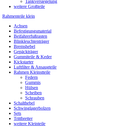
Tankversiegelung
weitere Großteile
Rahmenteile klein
Achsen
Befestigungsmaterial
Beifahrerfußrasten
Blinkleuchtenträger
Bremshebel
Gepäckträger
Gummiteile & Keder
Kickstarter
Luftfilter & Ansaugteile
Rahmen Kleinstteile
Federn
Gummis
Hülsen
Scheiben
Schrauben
Schalthebel
Schwinglagerbolzen
Sets
Trittbretter
weitere Kleinteile