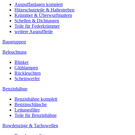
Auspuffanlagen komplett
Hitzeschutzteile & Haltestreben
Krümmer & Überwurfmuttern
Schellen & Dichtungen
Teile für Federkrümmer
weitere Auspuffteile
Baugruppen
Beleuchtung
Blinker
Glühlampen
Rückleuchten
Scheinwerfer
Benzinhähne
Benzinhähne komplett
Benzinschläuche
Leitungsfilter
Teile für Benzinhähne
Bowdenzüge & Tachowellen