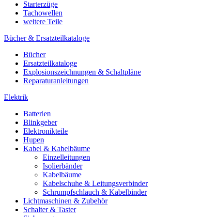
Starterzüge
Tachowellen
weitere Teile
Bücher & Ersatzteilkataloge
Bücher
Ersatzteilkataloge
Explosionszeichnungen & Schaltpläne
Reparaturanleitungen
Elektrik
Batterien
Blinkgeber
Elektronikteile
Hupen
Kabel & Kabelbäume
Einzelleitungen
Isolierbänder
Kabelbäume
Kabelschuhe & Leitungsverbinder
Schrumpfschlauch & Kabelbinder
Lichtmaschinen & Zubehör
Schalter & Taster