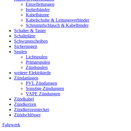
Einzelleitungen
Isolierbänder
Kabelbäume
Kabelschuhe & Leitungsverbinder
Schrumpfschlauch & Kabelbinder
Schalter & Taster
Schaltpläne
Schwungscheiben
Sicherungen
Spulen
Lichtspulen
Primärspulen
Zündspulen
weitere Elektrikteile
Zündanlagen
PVL Zündungen
Sonstige Zündungen
VAPE Zündungen
Zündkabel
Zündkerzen
Zündkerzenstecker
Zündschlösser
Fahrwerk