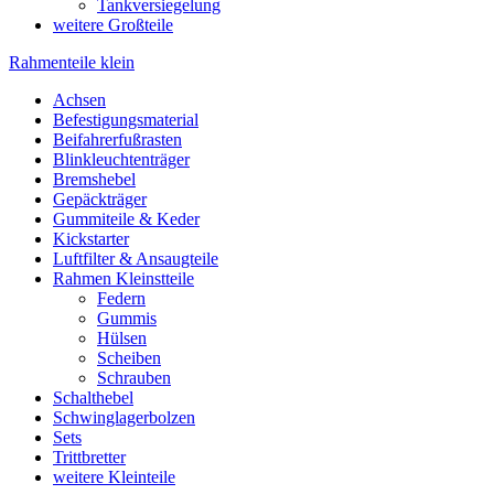
Tankversiegelung
weitere Großteile
Rahmenteile klein
Achsen
Befestigungsmaterial
Beifahrerfußrasten
Blinkleuchtenträger
Bremshebel
Gepäckträger
Gummiteile & Keder
Kickstarter
Luftfilter & Ansaugteile
Rahmen Kleinstteile
Federn
Gummis
Hülsen
Scheiben
Schrauben
Schalthebel
Schwinglagerbolzen
Sets
Trittbretter
weitere Kleinteile