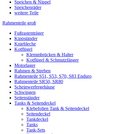
Speichen & Nippel
Speichenräder
weitere Teile
Rahmenteile groß
Fußrastenträger
Kippständer
Kniebleche
Kotflügel
Klemmbrücken & Halter
Kotflügel & Schmutzfänger
Motorlager
Rahmen & Streben
Rahmenteile S51, S53, S70, S83 Enduro
Rahmenteile SR50, SR80
Scheinwerfergehäuse
Schwingen
Seitenständer
Tanks & Seitendeckel
Klebefolien Tank & Seitendeckel
Seitendeckel
Tankdeckel
Tanks
Tank-Sets