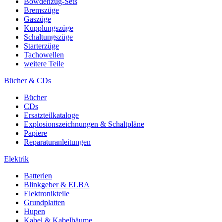
Bowdenzug-Sets
Bremszüge
Gaszüge
Kupplungszüge
Schaltungszüge
Starterzüge
Tachowellen
weitere Teile
Bücher & CDs
Bücher
CDs
Ersatzteilkataloge
Explosionszeichnungen & Schaltpläne
Papiere
Reparaturanleitungen
Elektrik
Batterien
Blinkgeber & ELBA
Elektronikteile
Grundplatten
Hupen
Kabel & Kabelbäume