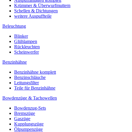
Auspuffanlagen komplett
Krümmer & Überwurfmuttern
Schellen & Dichtungen
weitere Auspuffteile
Beleuchtung
Blinker
Glühlampen
Rückleuchten
Scheinwerfer
Benzinhähne
Benzinhähne komplett
Benzinschläuche
Leitungsfilter
Teile für Benzinhähne
Bowdenzüge & Tachowellen
Bowdenzug-Sets
Bremszüge
Gaszüge
Kupplungszüge
Ölpumpenzüge