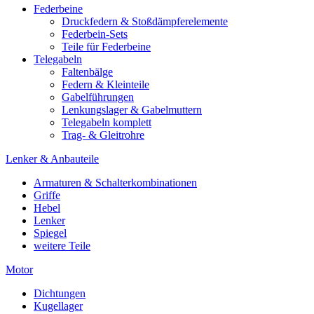
Federbeine
Druckfedern & Stoßdämpferelemente
Federbein-Sets
Teile für Federbeine
Telegabeln
Faltenbälge
Federn & Kleinteile
Gabelführungen
Lenkungslager & Gabelmuttern
Telegabeln komplett
Trag- & Gleitrohre
Lenker & Anbauteile
Armaturen & Schalterkombinationen
Griffe
Hebel
Lenker
Spiegel
weitere Teile
Motor
Dichtungen
Kugellager