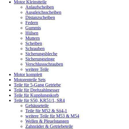
Motor Kleinstteile
Anlaufscheiben
Ausgleichsscheiben
Distanzscheiben
Federn
Gummis
Hülsen
Muttern
Scheiben
Schrauben
Sicherungsbleche
Sicherungsringe
Verschlussschrauben
weitere Teile
Motor komplett
Motorenteile Sets
Teile für 5-Gang Getriebe
Teile für Drehzahlmesser
Teile für Kupplungskorb
Teile für S50, KR51/1, SR4
Gehäuseteile
Teile für M52 & Sö4-1
weitere Teile für M53 & M54
Wellen & Pleuelstangen
Zahnräder & Getriebeteile