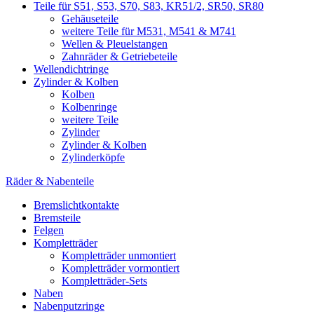
Teile für S51, S53, S70, S83, KR51/2, SR50, SR80
Gehäuseteile
weitere Teile für M531, M541 & M741
Wellen & Pleuelstangen
Zahnräder & Getriebeteile
Wellendichtringe
Zylinder & Kolben
Kolben
Kolbenringe
weitere Teile
Zylinder
Zylinder & Kolben
Zylinderköpfe
Räder & Nabenteile
Bremslichtkontakte
Bremsteile
Felgen
Kompletträder
Kompletträder unmontiert
Kompletträder vormontiert
Kompletträder-Sets
Naben
Nabenputzringe